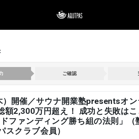
き
力
ご確認
木）開催／サウナ開業塾presentsオ
総額2,300万円超え！ 成功と失敗は
ウドファンディング勝ち組の法則」（
パスクラブ会員）