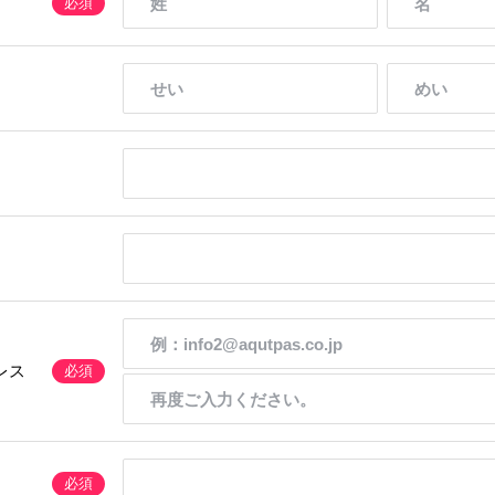
必須
）
レス
必須
必須