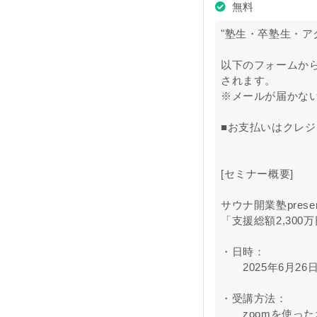
無料
"塾生・卒塾生・ア
以下のフォームからご
されます。
※メールが届かな
■お支払いはクレ
[セミナー概要]
サウナ開業塾pres
「支援総額2,30
・日時：
2025年6月26日
・受講方法：
zoomを使った